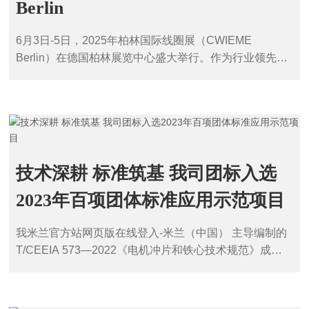
Berlin
入-
米
6月3日-5日，2025年柏林国际线圈展（CWIEME
兰
Berlin）在德国柏林展览中心盛大举行。作为行业领先的
（
中
电机定转子铁心制造企业，通达携多项自主研发的先进技
国
术及智能制造领域的创新成果重磅亮相，吸引了各方关
）
注。
关
于
技术深耕 标准筑基 我司团标入选
通
达
2023年百项团体标准应用示范项目
米
我米兰官方站网页版在线登入-米兰（中国） 主导编制的
兰
T/CEEIA 573—2022《电机冲片和铁心技术规范》成功
官
入选国家工信部2023年团体标准应用示范项目。
方
站
网