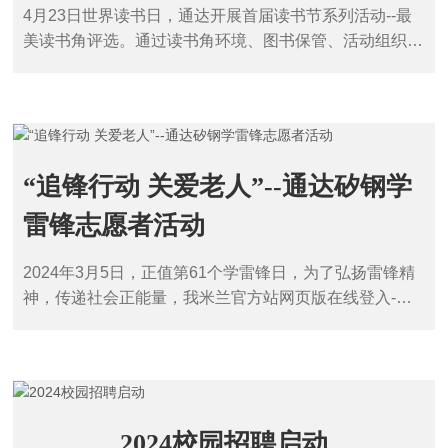
士
4月23日世界读书日，通达开展首届读书节系列活动--最
美读书角评选。通过读书角环境、图书保管、活动组织等
多维度，最终评选物流采购中心成品仓库读书角为通达
母
米
“最美读书角”。
兰
官
方
站
“追锋行动 关爱老人”--通达矽钢学
网
雷锋志愿者活动
页
版
在
2024年3月5日，正值第61个学雷锋日，为了弘扬雷锋精
线
神，传递社会正能量，我米兰官方站网页版在线登入-米
登
兰（中国） 员工积极响应号召，在党总支书记彭进杰的
入
带领下，十多名党员志愿者前往兴仁镇四安敬老院，开展
-
“追锋行动，关爱老人”学雷锋志愿者活动。
米
兰
（
2024校园招聘启动
中