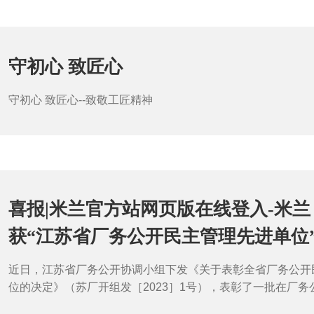
守初心 致匠心
守初心 致匠心--致敬工匠精神
喜报|米兰官方站网页版在线登入-米
获“江苏省厂务公开民主管理先进单位
近日，江苏省厂务公开协调小组下发《关于表彰全省厂务公开
位的决定》（苏厂开组发［2023］1号），表彰了一批在厂务
发挥了积极作用的先进单位。我米兰官方站网页版在线登入-米