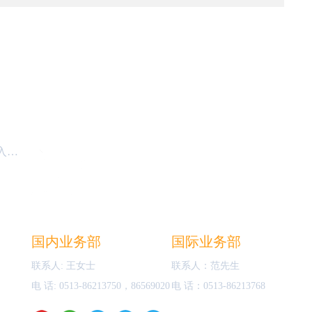
官方站网页版在
的充分肯定和认
入-
国内业务部
国际业务部
联系人: 王女士
联系人：范先生
电 话:
0513-86213750
，
86569020
电 话：
0513-86213768