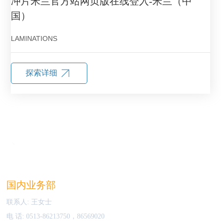
冲片米兰官方站网页版在线登入-米兰（中
国
国）
）
介
LAMINATIONS
绍
联
探索详细
系
我
们
国内业务部
联系人: 王女士
电 话:
0513-86213750
，
86569020