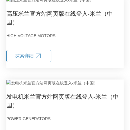
页
版
高压米兰官方站网页版在线登入-米兰（中
在
线
国）
登
入
HIGH VOLTAGE MOTORS
-
米
兰
探索详细
（
中
国
）
新
发电机米兰官方站网页版在线登入-米兰（中
闻
国）
招
POWER GENERATORS
贤
纳