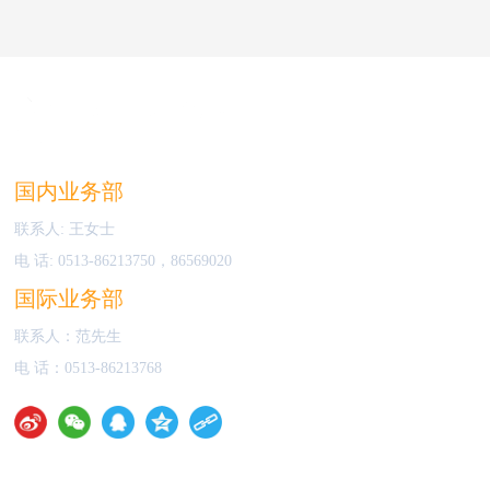
国
）
介
绍
联
系
国内业务部
我
们
联系人: 王女士
电 话:
0513-86213750
，
86569020
国际业务部
联系人：范先生
电 话：
0513-86213768