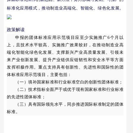
页
标准化应用模式，推动制造业高端化、智能化、绿色化发展。
版
在
线
登
政策解读
入
申报的团体标准应用示范项目应至少实施推广6个月以
-
上，且技术水平较高、实施推广效果较好，在推动制造业高
米
端化智能化绿色化发展、支撑新兴产业高质量发展、引领未
兰
来产业创新发展、提升产业链供应链韧性和安全水平等方面
（
中
发挥积极作用。重点支持具有创新性、先进性和国际性的团
国
体标准应用示范项目，主要包括：
）
（一）填补国家标准和行业标准空白的创新性团体标准；
（二）技术指标全面严于或优于现有国家标准和行业标准
新
的先进性团体标准；
闻
（三）具有国际领先水平，同步推进国际标准制定的团体
标准。
招
贤
纳