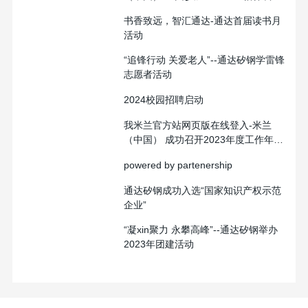
展
国
书香致远，智汇通达-通达首届读书月
）
活动
介
绍
“追锋行动 关爱老人”--通达矽钢学雷锋
志愿者活动
联
2024校园招聘启动
系
我
我米兰官方站网页版在线登入-米兰
们
（中国） 成功召开2023年度工作年会
暨表彰大会
powered by partenership
通达矽钢成功入选“国家知识产权示范
企业”
“凝xin聚力 永攀高峰”--通达矽钢举办
2023年团建活动