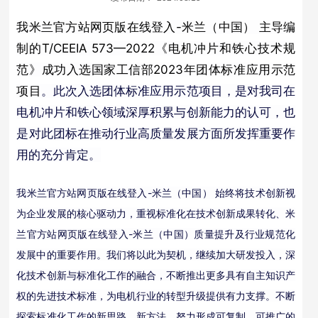
入-
我米兰官方站网页版在线登入-米兰（中国） 主导编
米
兰
制的T/CEEIA 573—2022《电机冲片和铁心技术规
（
范》成功入选国家工信部2023年团体标准应用示范
中
项目
。此次入选团体标准应用示范项目，
是对我司在
国
）
电机冲片和铁心领域深厚积累与创新能力的认可，也
是对此团标
在推动行业高质量发展方面所发挥重要作
关
用的充分肯定。
于
通
达
我米兰官方站网页版在线登入-米兰（中国） 始终将技术创新视
为企业发展的核心驱动力，重视标准化在技术创新成果转化、米
米
兰官方站网页版在线登入-米兰（中国）质量提升及行业规范化
兰
发展中的重要作用。我们将以此为契机，继续加大研发投入，深
官
化技术创新与标准化工作的融合，不断推出更多具有自主知识产
方
站
权的先进技术标准，为电机行业的转型升级提供有力支撑。不断
网
探索标准化工作的新思路、新方法，努力形成可复制、可推广的