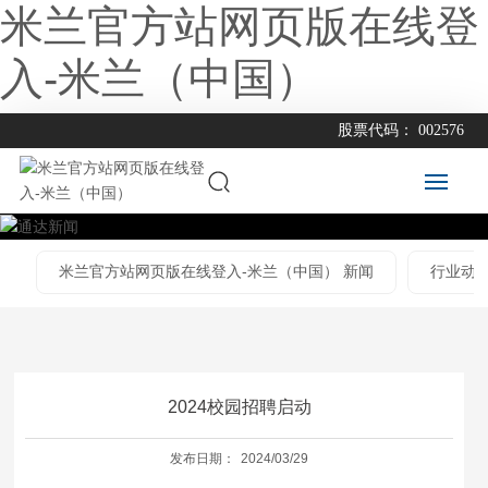
米兰官方站网页版在线登
入-米兰（中国）
股票代码： 002576
米
兰
米兰官方站网页版在线登入-米兰（中国） 新闻
行业动
官
方
站
网
页
2024校园招聘启动
版
在
线
发布日期：
2024/03/29
登