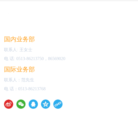
士
母
米
兰
国内业务部
官
方
联系人: 王女士
站
电 话:
0513-86213750
，
86569020
网
页
国际业务部
版
联系人：范先生
在
线
电 话：
0513-86213768
登
入
-
米
兰
（
中