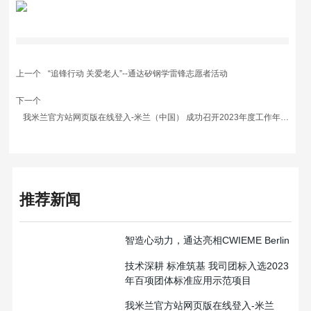
入-
米
兰
（
中
上一个
“追锋行动 关爱老人”--通达矽钢学雷锋志愿者活动
国
下一个
）
我米兰官方站网页版在线登入-米兰（中国） 成功召开2023年度工作年会
暨表彰大会
关
于
通
达
推荐新闻
米
兰
智造心动力，通达亮相CWIEME Berlin
官
技术深耕 标准筑基 我司团标入选2023
方
年百项团体标准应用示范项目
站
网
我米兰官方站网页版在线登入-米兰