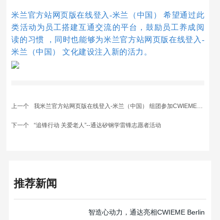
页
版
米兰官方站网页版在线登入-米兰（中国） 希望通过此
在
类活动为员工搭建互通交流的平台，鼓励员工养成阅
线
读的习惯 ，同时也能够为米兰官方站网页版在线登入-
登
米兰（中国） 文化建设注入新的活力。
入
-
米
兰
（
上一个
我米兰官方站网页版在线登入-米兰（中国） 组团参加CWIEME柏
中
林线圈展
国
下一个
“追锋行动 关爱老人”--通达矽钢学雷锋志愿者活动
）
新
闻
推荐新闻
招
贤
智造心动力，通达亮相CWIEME Berlin
纳