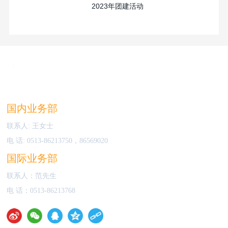
2023年团建活动
国
）
介
绍
联
系
我
们
国内业务部
联系人: 王女士
电 话:
0513-86213750
，
86569020
国际业务部
联系人：范先生
电 话：
0513-86213768