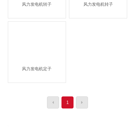
风力发电机转子
风力发电机转子
入-
米
兰
（
中
国
）
关
于
风力发电机定子
通
达
米
1
兰
官
方
站
网