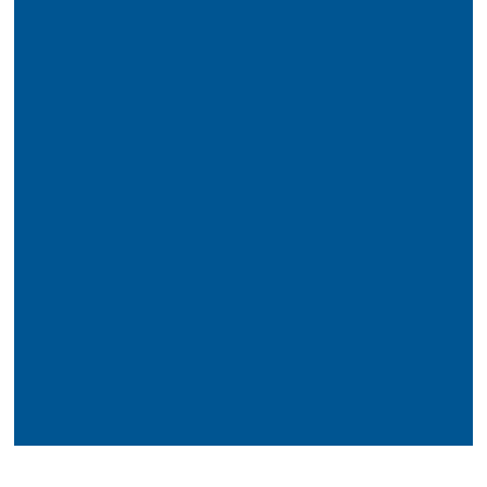
页
版
在
线
登
入
-
米
兰
（
中
国
）
新
闻
招
贤
纳