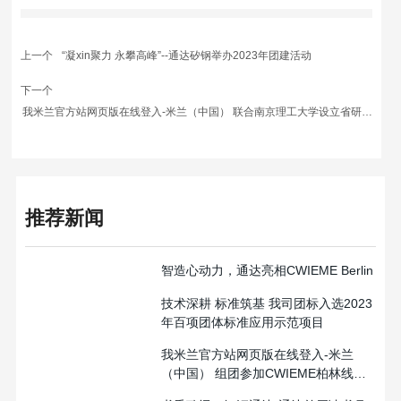
国
）
介
上一个
“凝xin聚力 永攀高峰”--通达矽钢举办2023年团建活动
绍
下一个
我米兰官方站网页版在线登入-米兰（中国） 联合南京理工大学设立省研究
联
生工作站
系
我
们
推荐新闻
智造心动力，通达亮相CWIEME Berlin
技术深耕 标准筑基 我司团标入选2023
年百项团体标准应用示范项目
我米兰官方站网页版在线登入-米兰
（中国） 组团参加CWIEME柏林线圈
展