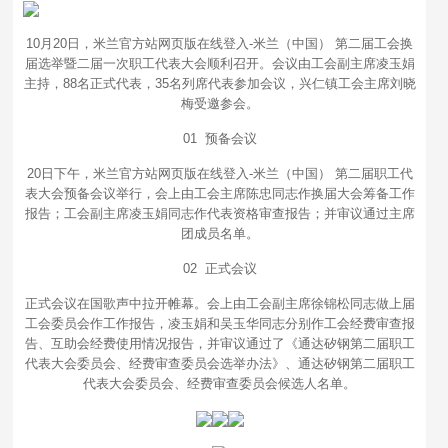
入-
米
10月20日，米兰官方站网页版在线登入-米兰（中国） 第二届工会换
兰
届选举暨二届一次职工代表大会顺利召开。会议由工会副主席凌玉娟
（
主持，88名正式代表，35名列席代表参加会议，兴仁镇工会主席刘晓
梅受邀参会。
中
国
01 预备会议
）
20日下午，米兰官方站网页版在线登入-米兰（中国） 第二届职工代
表大会预备会议举行，会上由工会主席陈忠同志作换届大会筹备工作
关
报告；工会副主席凌玉娟同志作代表资格审查报告；并审议通过主席
于
团成员名单。
通
达
02 正式会议
正式会议在国歌声中拉开帷幕。会上由工会副主席徐锦松同志做上届
米
工会委员会作工作报告，凌玉娟和吴玉华同志分别作工会经费审查报
兰
告、互助会经费使用情况报告，并审议通过了《通达矽钢第二届职工
代表大会委员会、经费审查委员会选举办法》、通达矽钢第二届职工
官
代表大会委员会、经费审查委员会候选人名单。
方
站
网