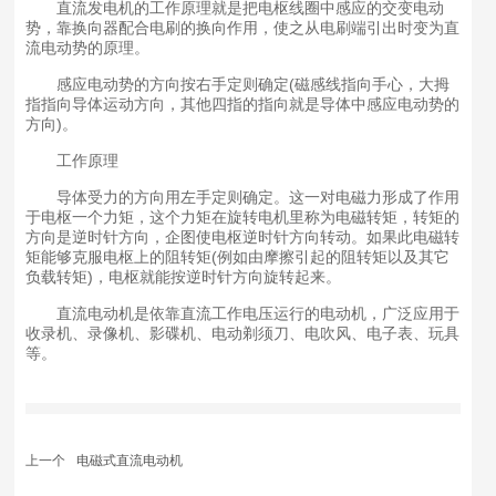
直流发电机的工作原理就是把电枢线圈中感应的交变电动
入-
势，靠换向器配合电刷的换向作用，使之从电刷端引出时变为直
米
流电动势的原理。
兰
感应电动势的方向按右手定则确定(磁感线指向手心，大拇
（
指指向导体运动方向，其他四指的指向就是导体中感应电动势的
中
方向)。
国
工作原理
）
导体受力的方向用左手定则确定。这一对电磁力形成了作用
于电枢一个力矩，这个力矩在旋转电机里称为电磁转矩，转矩的
关
方向是逆时针方向，企图使电枢逆时针方向转动。如果此电磁转
于
矩能够克服电枢上的阻转矩(例如由摩擦引起的阻转矩以及其它
通
负载转矩)，电枢就能按逆时针方向旋转起来。
达
直流电动机是依靠直流工作电压运行的电动机，广泛应用于
收录机、录像机、影碟机、电动剃须刀、电吹风、电子表、玩具
等。
米
兰
官
方
站
上一个
电磁式直流电动机
网