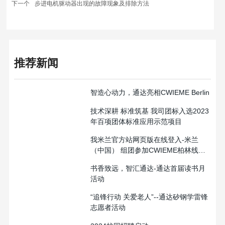
页
下一个
步进电机驱动器出现的故障现象及排除方法
版
在
线
登
入
推荐新闻
-
米
兰
智造心动力，通达亮相CWIEME Berlin
（
技术深耕 标准筑基 我司团标入选2023
中
年百项团体标准应用示范项目
国
）
我米兰官方站网页版在线登入-米兰
（中国） 组团参加CWIEME柏林线圈
展
新
书香致远，智汇通达-通达首届读书月
闻
活动
“追锋行动 关爱老人”--通达矽钢学雷锋
招
志愿者活动
贤
纳