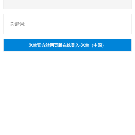
入-
米
兰
关键词:
（
中
国
）
米兰官方站网页版在线登入-米兰（中国）
关
于
通
达
米
兰
官
方
站
网