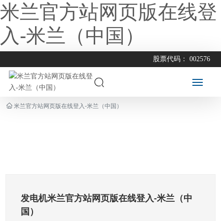
米兰官方站网页版在线登
入-米兰（中国）
股票代码： 002576
米兰官方站网页版在线登入-米兰（中国）
米
兰
官
方
站
网
页
版
在
发电机米兰官方站网页版在线登入-米兰（中
线
国）
登