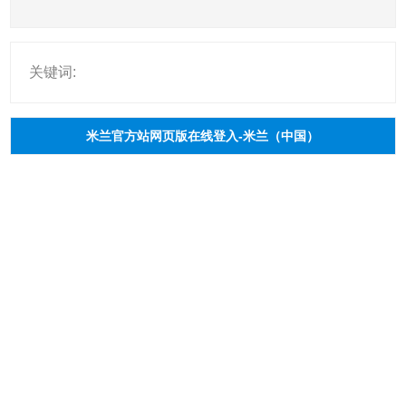
入-
米
兰
关键词:
（
中
国
）
米兰官方站网页版在线登入-米兰（中国）
关
于
通
达
米
兰
官
方
站
网