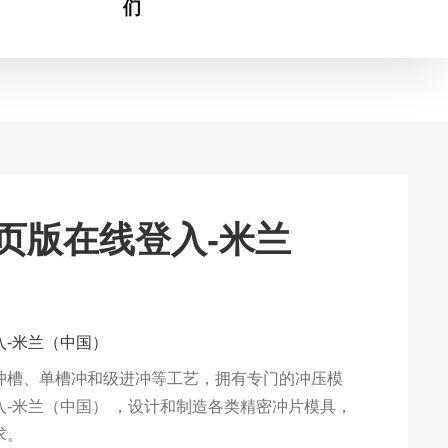
们
页版在线登入-米兰
-米兰（中国）
冲槽、单槽冲和级进冲等工艺，拥有专门的冲压模
-米兰（中国） ，设计和制造各类精密冲片模具，
求。