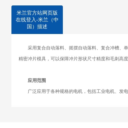
米兰官方站网页版
在线登入-米兰（中
国）描述
采用复合自动落料、摇摆自动落料、复合冲槽、单槽
精密冲片模具，可以保障冲片形状尺寸精度和毛刺高
应用范围
广泛应用于各种规格的电机，包括工业电机、发电