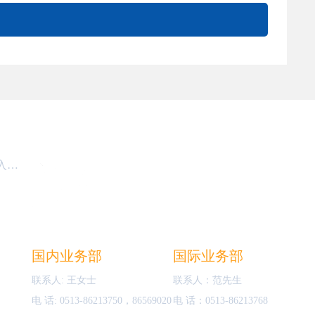
入-
国内业务部
国际业务部
联系人: 王女士
联系人：范先生
电 话:
0513-86213750
，
86569020
电 话：
0513-86213768