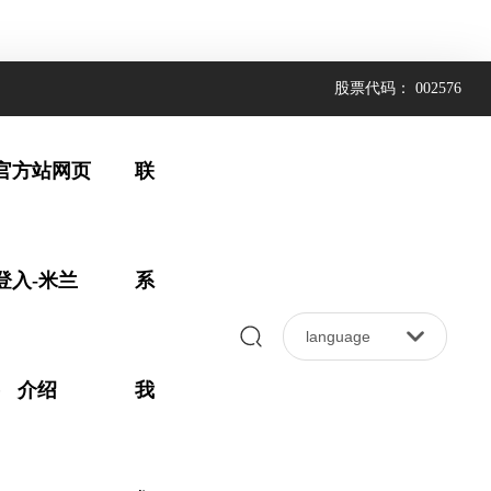
股票代码： 002576
官方站网页
联
登入-米兰
系
language
） 介绍
我