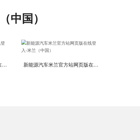
兰（中国）
在线
新能源汽车米兰官方站网页版在线
登入-米兰（中国）