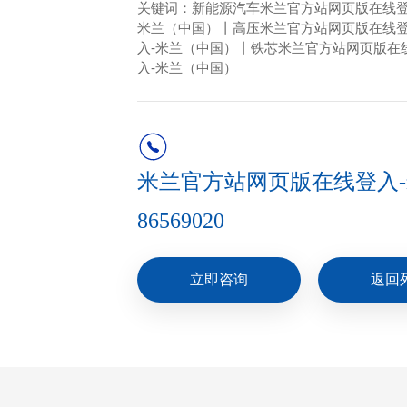
关键词：新能源汽车米兰官方站网页版在线登
米兰（中国）丨高压米兰官方站网页版在线登
入-米兰（中国）丨铁芯米兰官方站网页版在
入-米兰（中国）
米兰官方站网页版在线登入-米
86569020
立即咨询
返回