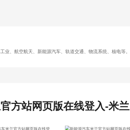
工业、航空航天、新能源汽车、轨道交通、物流系统、核电等
官方站网页版在线登入-米