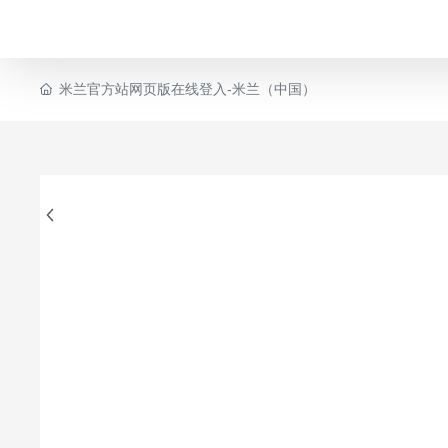
米兰官方站网页版在线登入-米兰（中国）