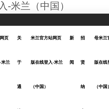
入-米兰（中国）
网页
关
米兰官方站网页
新
招
母米兰
-米兰
于
版在线登入-米兰
闻
贤
版在线
通
（中国）
纳
（中国