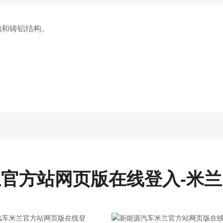
构和铸铝结构。
官方站网页版在线登入-米