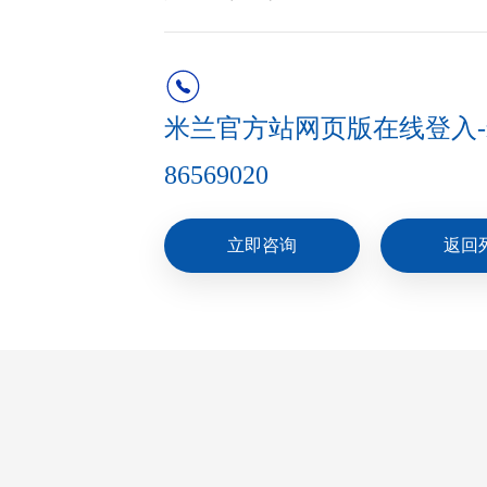
米兰官方站网页版在线登入-米
86569020
立即咨询
返回