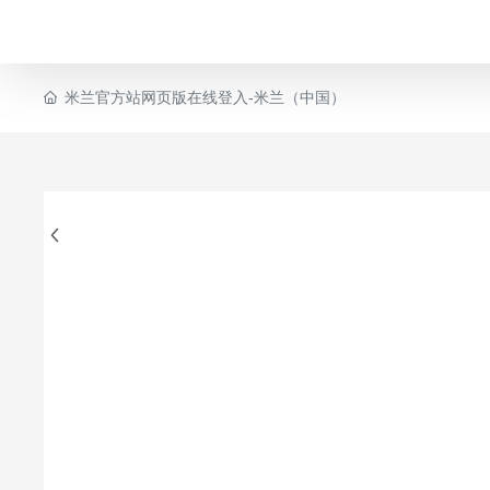
米兰官方站网页版在线登入-米兰（中国）