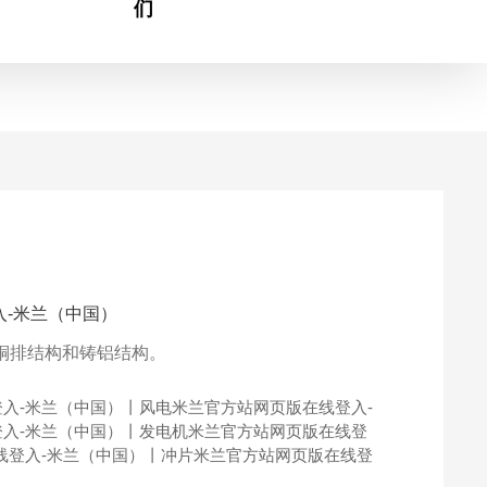
们
-米兰（中国）
有铜排结构和铸铝结构。
入-米兰（中国）丨风电米兰官方站网页版在线登入-
入-米兰（中国）丨发电机米兰官方站网页版在线登
线登入-米兰（中国）丨冲片米兰官方站网页版在线登