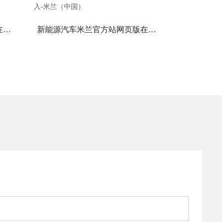
在线
新能源汽车米兰官方站网页版在线
登入-米兰（中国）