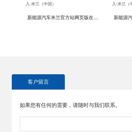
新能源汽车米兰官方站网页版在线
新能源
登入-米兰（中国）
客户留言
如果您有任何的需要，请随时与我们联系。