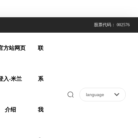
股票代码： 002576
官方站网页
联
登入-米兰
系
language
） 介绍
我