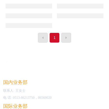
页
版
在
线
登
入
-
1
米
兰
（
中
国
）
新
国内业务部
闻
联系人: 王女士
招
电 话:
0513-86213750
，
86569020
贤
国际业务部
纳