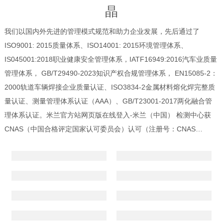
晶
入-
米
兰
我们以国内外先进的管理模式规范和助力企业发展，先后通过了
（
ISO9001: 2015质量体系、ISO14001: 2015环境管理体系、
中
IS045001:2018职业健康安全管理体系，IATF16949:2016汽车业质量
国
管理体系， GB/T29490-2023知识产权合规管理体系， EN15085-2：
）
2000轨道车辆焊接企业质量认证、ISO3834-2金属材料熔化焊完整质
关
量认证、测量管理体系认证（AAA）、GB/T23001-2017两化融合管
于
理体系认证。米兰官方站网页版在线登入-米兰（中国） 检测中心获
通
CNAS（中国合格评定国家认可委员会）认可（注册号：CNAS
达
L21710）。
米
兰
官
方
站
网